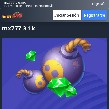
mx777 casino
Elige país
Tu destino de entretenimiento móvil
Iniciar Sesión
Registrarse
mx777 3.1k