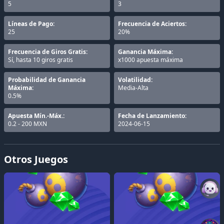
5
3
Líneas de Pago:
Frecuencia de Aciertos:
25
20%
Frecuencia de Giros Gratis:
Ganancia Máxima:
Sí, hasta 10 giros gratis
x1000 apuesta máxima
Probabilidad de Ganancia
Volatilidad:
Máxima:
Media-Alta
0.5%
Apuesta Mín.-Máx.:
Fecha de Lanzamiento:
0.2 - 200 MXN
2024-06-15
Otros Juegos